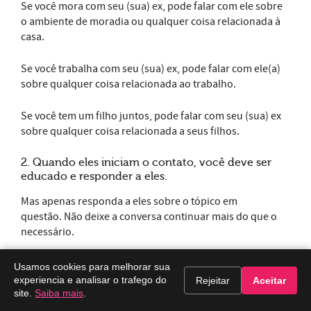
Se você mora com seu (sua) ex, pode falar com ele sobre
o ambiente de moradia ou qualquer coisa relacionada à
casa.
Se você trabalha com seu (sua) ex, pode falar com ele(a)
sobre qualquer coisa relacionada ao trabalho.
Se você tem um filho juntos, pode falar com seu (sua) ex
sobre qualquer coisa relacionada a seus filhos.
2. Quando eles iniciam o contato, você deve ser
educado e responder a eles.
Mas apenas responda a eles sobre o tópico em
questão. Não deixe a conversa continuar mais do que o
necessário.
3. Se o seu (sua) ex tenta falar sobre algo pessoal,
Usamos cookies para melhorar sua
tente encerrar a conversa imediatamente.
experiencia e analisar o trafego do
Rejeitar
Aceitar
site.
Saiba mais
.
Mas não seja rude com isso. Seja honesto(a) e diga que