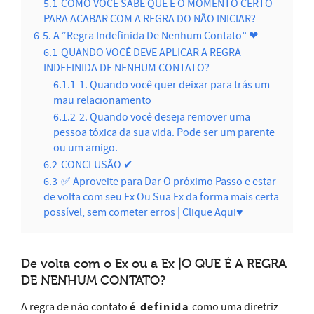
5.1
COMO VOCÊ SABE QUE É O MOMENTO CERTO
PARA ACABAR COM A REGRA DO NÃO INICIAR?
6
5. A “Regra Indefinida De Nenhum Contato” ❤
6.1
QUANDO VOCÊ DEVE APLICAR A REGRA
INDEFINIDA DE NENHUM CONTATO?
6.1.1
1. Quando você quer deixar para trás um
mau relacionamento
6.1.2
2. Quando você deseja remover uma
pessoa tóxica da sua vida. Pode ser um parente
ou um amigo.
6.2
CONCLUSÃO ✔
6.3
✅ Aproveite para Dar O próximo Passo e estar
de volta com seu Ex Ou Sua Ex da forma mais certa
possível, sem cometer erros | Clique Aqui♥
De volta com o Ex ou a Ex |O QUE É A REGRA
DE NENHUM CONTATO?
é definida
A regra de não contato
como uma diretriz