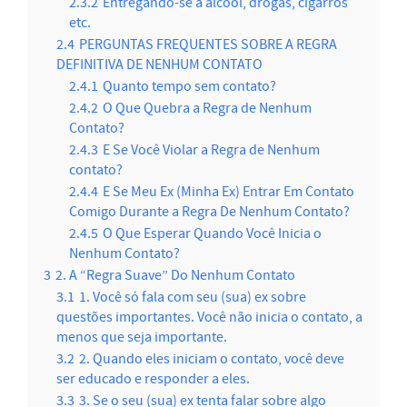
2.3.2
Entregando-se a álcool, drogas, cigarros
etc.
2.4
PERGUNTAS FREQUENTES SOBRE A REGRA
DEFINITIVA DE NENHUM CONTATO
2.4.1
Quanto tempo sem contato?
2.4.2
O Que Quebra a Regra de Nenhum
Contato?
2.4.3
E Se Você Violar a Regra de Nenhum
contato?
2.4.4
E Se Meu Ex (Minha Ex) Entrar Em Contato
Comigo Durante a Regra De Nenhum Contato?
2.4.5
O Que Esperar Quando Você Inicia o
Nenhum Contato?
3
2. A “Regra Suave” Do Nenhum Contato
3.1
1. Você só fala com seu (sua) ex sobre
questões importantes. Você não inicia o contato, a
menos que seja importante.
3.2
2. Quando eles iniciam o contato, você deve
ser educado e responder a eles.
3.3
3. Se o seu (sua) ex tenta falar sobre algo